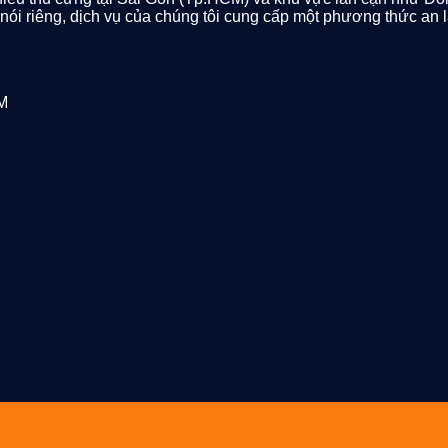
Cưng:
nh nói riêng, dịch vụ của chúng tôi cung cấp một phương thức a
Hướng
Dẫn
Toàn
Diện
Từ
M
Trái
Tim