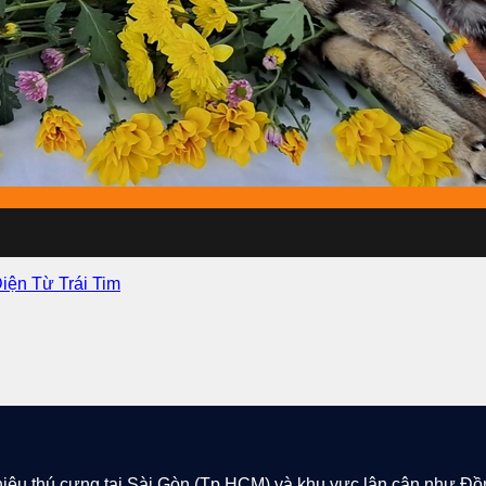
Không
ện Từ Trái Tim
có
bình
luận
ở
Cách
An
Ủi
Người
Mất
Thú
hiêu thú cưng tại Sài Gòn (Tp.HCM) và khu vực lân cận như Đồ