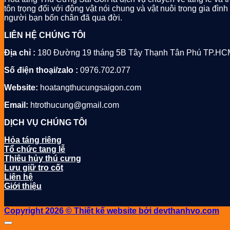
–
Dấu
cưng
Cốt
tôn trọng đối với động vật nói chung và vật nuôi trong gia đì
390.000đ
Chân
tại
Hình
người bạn bốn chân đã qua đời.
–
Sài
Hoa
Giá:
Gòn
Sen
LIÊN HỆ CHÚNG TÔI
290.000đ
–
Giá:
Địa chỉ :
180 Đường 19 tháng 5B Tây Thạnh Tân Phú TP.HC
650.000đ
Số điện thoại/zalo :
0976.702.077
Website:
hoatangthucungsaigon.com
Email:
htrothucung@gmail.com
DỊCH VỤ CHÚNG TÔI
Hỏa táng riêng
Tổ chức tang lễ
Thiêu hủy thú cưng
Lưu giữ tro cốt
Liên hệ
Giới thiệu
Copyright 2026 © Thiết kế website bởi devthanhvo.com