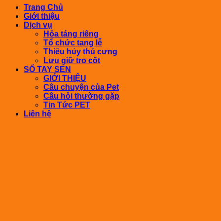
Trang Chủ
Giới thiệu
Dịch vụ
Hỏa táng riêng
Tổ chức tang lễ
Thiêu hủy thú cưng
Lưu giữ tro cốt
SỔ TAY SEN
GIỚI THIỆU
Câu chuyện của Pet
Câu hỏi thường gặp
Tin Tức PET
Liên hệ