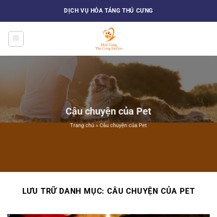
Bỏ
DỊCH VỤ HỎA TÁNG THÚ CƯNG
qua
nội
dung
Câu chuyện của Pet
Trang chủ
»
Câu chuyện của Pet
LƯU TRỮ DANH MỤC:
CÂU CHUYỆN CỦA PET