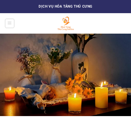
Bỏ
DỊCH VỤ HỎA TÁNG THÚ CƯNG
qua
nội
dung